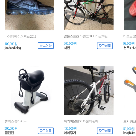
알톤스포츠 마렝고30 시마노30단
미즈노 모
나이키 베이퍼맥스 2019
800,000원
99,000원
100,000원
joodondkslqq
서연
천우바라
휴렉스 승마기구
록키마운틴50 자전거 판매
모지 커브
360,000원
450,000원
50,000원
클린턴
아이링가
lovejhkim