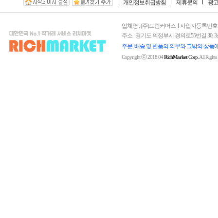
개인정보취급방침
제휴문의
광
업체명 : (주)드림커머스
사업자등록번호 : 15
주소 : 경기도 의정부시 경의로55번길 30, 
주문, 배송 및 반품의 의무와 그밖의 상품
ⓒ
Copyright
2018.04
RichMarket
Corp.
All Rights