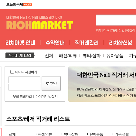
오늘의운세
피부
|
미용
|
가방
|
신발
|
목걸이
|
전체
패션/의류
뷰티/잡화
유아용품
가
아이디 저장하기
대한민국 No.1 직거래 
100% 안전한 리치마켓 안전거래 시스템!
지금 바로 스포츠/레저 직거래를 시작해 
무료 회원가입
아이디/비번찾기
스포츠/레저 직거래 리스트
전체
패션/의류
뷰티/잡화
유아용품
가구/생활