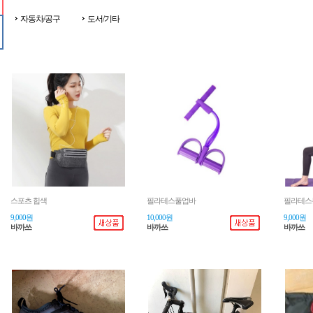
자동차/공구
도서/기타
스포츠 힙색
필라테스풀업바
필라테스
9,000원
10,000원
9,000원
바까쓰
바까쓰
바까쓰