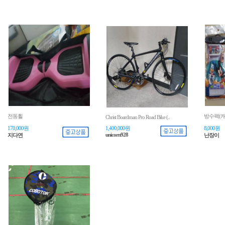
전동휠
방수팩(캐
Christ Boardman Pro Road Bike (..
170,000원
1,400,000원
8,000원
unicorn928
지다연
난장이