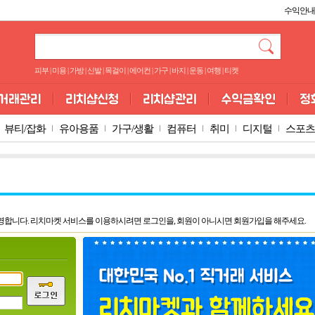
수익안내
피부
|
미용
|
가방
|
신발
|
목걸이
|
에어컨
|
가구
|
바지
|
운동
|
여행
|
티켓
뷰티/잡화
유아용품
가구/생활
컴퓨터
취미
디지털
스포츠
영합니다. 리치마켓 서비스를 이용하시려면 로그인을, 회원이 아니시면 회원가입을 해주세요.