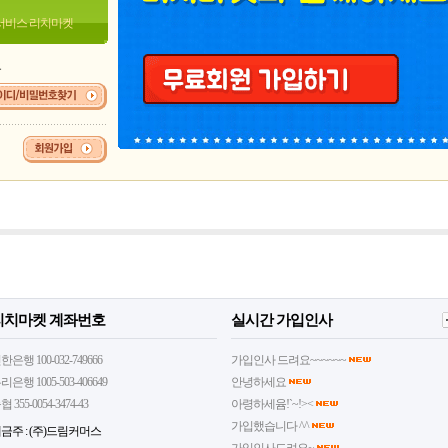
서비스 리치마켓
요
리치마켓 계좌번호
실시간 가입인사
한은행 100-032-749666
가입인사 드려요~~~~~~
리은행 1005-503-406649
안녕하세요
협 355-0054-3474-43
아령하세윰!`~!><
가입했습니다 ^^
금주 : (주)드림커머스