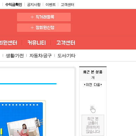
수익금확인
공지사항
이벤트
고객센터
생활/가전
자동차/공구
도서/기타
개