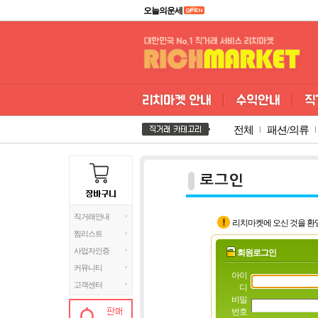
오늘의운세
전체
패션/의류
직거래안내
리치마켓에 오신 것을 환
찜리스트
사업자인증
회원로그인
커뮤니티
아이
고객센터
디
비밀
번호