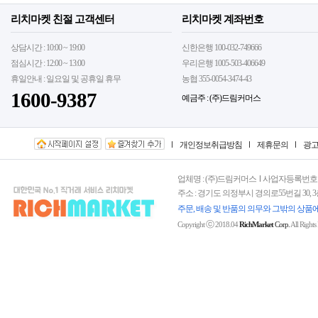
리치마켓 친절 고객센터
리치마켓 계좌번호
상담시간 : 10:00 ~ 19:00
신한은행 100-032-749666
점심시간 : 12:00 ~ 13:00
우리은행 1005-503-406649
휴일안내 : 일요일 및 공휴일 휴무
농협 355-0054-3474-43
1600-9387
예금주 : (주)드림커머스
개인정보취급방침
제휴문의
광
업체명 : (주)드림커머스
사업자등록번호 : 15
주소 : 경기도 의정부시 경의로55번길 30, 
주문, 배송 및 반품의 의무와 그밖의 상품
ⓒ
Copyright
2018.04
RichMarket
Corp.
All Rights