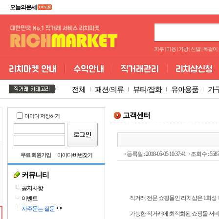
오늘의운세
피부
|
미용
|
가방
|
신발
|
목걸이
|
전체
패션/의류
뷰티/잡화
유아용품
가
고객센터
아이디 저장하기
등록일 : 2018-05-05 10:37:41
조회수 : 558
무료 회원가입
아이디/비번찾기
커뮤니티
공지사항
직거래 전문 쇼핑몰인 리치샵은 1회성
이벤트
자주묻는 질문
가능한 직거래에 최적화된 쇼핑몰 서비