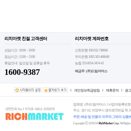
리치마켓 친절 고객센터
리치마켓 계좌번호
상담시간 : 10:00 ~ 19:00
신한은행 100-032-749666
점심시간 : 12:00 ~ 13:00
우리은행 1005-503-406649
휴일안내 : 일요일 및 공휴일 휴무
농협 355-0054-3474-43
1600-9387
예금주 : (주)드림커머스
개인정보취급방침
제휴문의
광
업체명 : (주)드림커머스
사업자등록번호 : 15
주소 : 경기도 의정부시 경의로55번길 30, 
주문, 배송 및 반품의 의무와 그밖의 상품
ⓒ
Copyright
2018.04
RichMarket
Corp.
All Rights