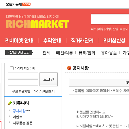
오늘의운세
피부
|
미용
|
가방
|
신발
|
목걸이
|
전체
패션/의류
뷰티/잡화
유아용품
가
공지사항
아이디 저장하기
[
등록일 : 2018-06-26 19:51:14
조회수 : 306
무료 회원가입
아이디/비번찾기
커뮤니티
공지사항
회원님들 안녕하세요!
리치마켓 운영자 입니다.^^
이벤트
자주묻는 질문
디지털타임스에 리치마켓 관련 보도기