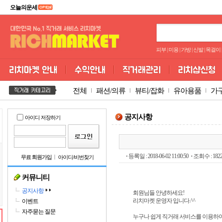
오늘의운세
피부
|
미용
|
가방
|
신발
|
목걸이
|
전체
패션/의류
뷰티/잡화
유아용품
가
공지사항
아이디 저장하기
등록일 : 2018-06-02 11:00:50
조회수 : 182
무료 회원가입
아이디/비번찾기
커뮤니티
공지사항
회원님들 안녕하세요!
리치마켓 운영자 입니다.^^
이벤트
자주묻는 질문
누구나 쉽게 직거래 서비스를 이용하여