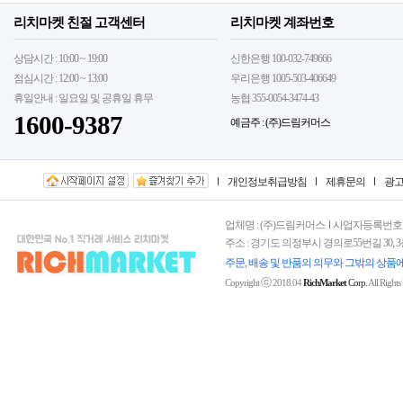
리치마켓 친절 고객센터
리치마켓 계좌번호
상담시간 : 10:00 ~ 19:00
신한은행 100-032-749666
점심시간 : 12:00 ~ 13:00
우리은행 1005-503-406649
휴일안내 : 일요일 및 공휴일 휴무
농협 355-0054-3474-43
1600-9387
예금주 : (주)드림커머스
개인정보취급방침
제휴문의
광
업체명 : (주)드림커머스
사업자등록번호 : 15
주소 : 경기도 의정부시 경의로55번길 30, 
주문, 배송 및 반품의 의무와 그밖의 상품
ⓒ
Copyright
2018.04
RichMarket
Corp.
All Rights