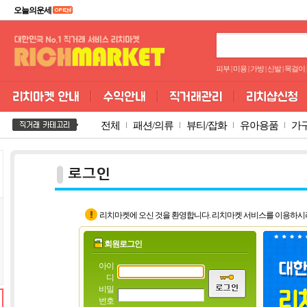
오늘의운세
피부
|
미용
|
가방
|
신발
|
목걸이
|
전체
패션/의류
뷰티/잡화
유아용품
가
리치마켓에 오신 것을 환영합니다. 리치마켓 서비스를 이용하시
회원로그인
아이
디
비밀
번호