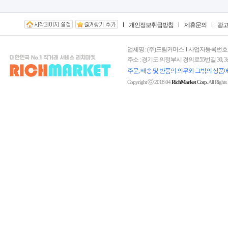
개인정보취급방침
제휴문의
광
업체명 : (주)드림커머스
사업자등록번호 : 15
주소 : 경기도 의정부시 경의로55번길 30, 
주문, 배송 및 반품의 의무와 그밖의 상품
ⓒ
Copyright
2018.04
RichMarket
Corp.
All Rights