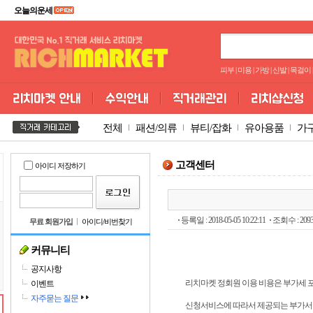
오늘의운세
피부
|
미용
|
가방
|
신발
|
목걸이
|
전체
패션/의류
뷰티/잡화
유아용품
가
고객센터
아이디 저장하기
등록일 : 2018-05-05 10:22:11
조회수 : 209
무료 회원가입
아이디/비번찾기
커뮤니티
공지사항
리치마켓 정회원 이용 비용은 부가세 
이벤트
자주묻는 질문
신청서비스에 따라서 제공되는 부가서비