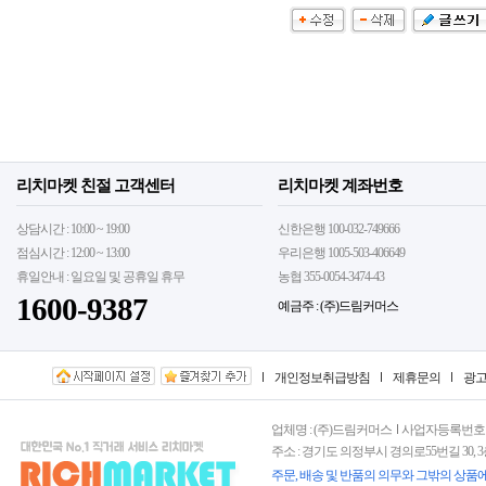
리치마켓 친절 고객센터
리치마켓 계좌번호
상담시간 : 10:00 ~ 19:00
신한은행 100-032-749666
점심시간 : 12:00 ~ 13:00
우리은행 1005-503-406649
휴일안내 : 일요일 및 공휴일 휴무
농협 355-0054-3474-43
1600-9387
예금주 : (주)드림커머스
개인정보취급방침
제휴문의
광
업체명 : (주)드림커머스
사업자등록번호 : 15
주소 : 경기도 의정부시 경의로55번길 30, 
주문, 배송 및 반품의 의무와 그밖의 상품