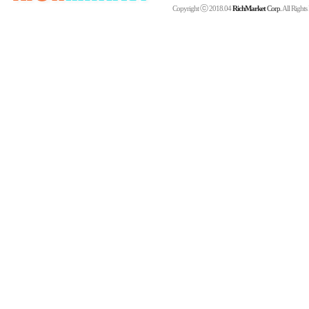
ⓒ
Copyright
2018.04
RichMarket
Corp.
All Rights