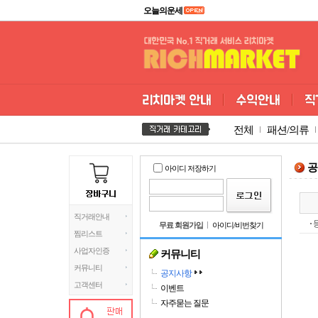
오늘의운세
전체
패션/의류
공
아이디 저장하기
직거래안내
등
무료 회원가입
아이디/비번찾기
찜리스트
사업자인증
커뮤니티
커뮤니티
공지사항
고객센터
이벤트
자주묻는 질문