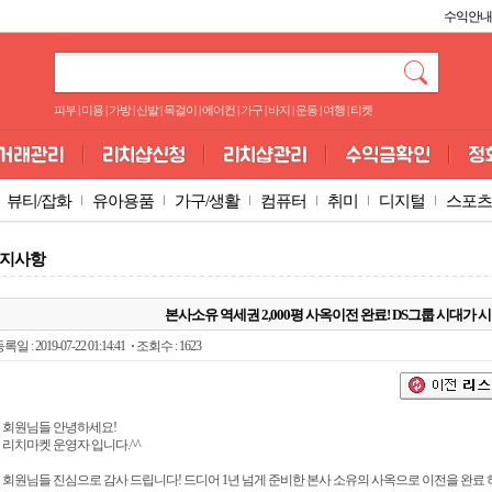
수익안내
피부
|
미용
|
가방
|
신발
|
목걸이
|
에어컨
|
가구
|
바지
|
운동
|
여행
|
티켓
뷰티/잡화
유아용품
가구/생활
컴퓨터
취미
디지털
스포츠
지사항
본사소유 역세권 2,000평 사옥이전 완료! DS그룹 시대가 
록일 : 2019-07-22 01:14:41
조회수 : 1623
회원님들 안녕하세요!
리치마켓 운영자 입니다.^^
회원님들 진심으로 감사 드립니다! 드디어 1년 넘게 준비한 본사 소유의 사옥으로 이전을 완료