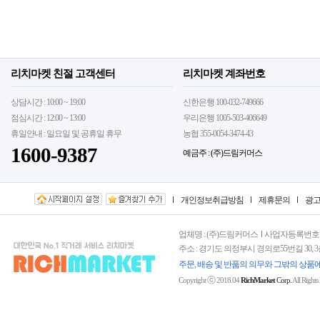
리치마켓 친절 고객센터
리치마켓 계좌번호
상담시간 : 10:00 ~ 19:00
신한은행 100-032-749666
점심시간 : 12:00 ~ 13:00
우리은행 1005-503-406649
휴일안내 : 일요일 및 공휴일 휴무
농협 355-0054-3474-43
1600-9387
예금주 : (주)드림커머스
개인정보취급방침
제휴문의
광
업체명 : (주)드림커머스
사업자등록번호 : 15
주소 : 경기도 의정부시 경의로55번길 30, 
주문, 배송 및 반품의 의무와 그밖의 상품
ⓒ
Copyright
2018.04
RichMarket
Corp.
All Rights