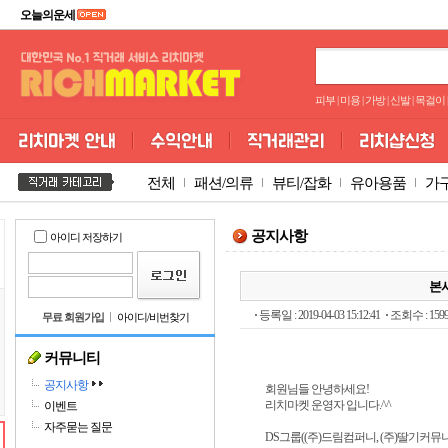
오늘의운세
피부
|
미용
|
가방
|
신발
|
목걸이
|
전체
패션/의류
뷰티/잡화
유아용품
가
공지사항
아이디 저장하기
본사
등록일 : 2019-04-03 15:12:41
조회수 : 159
무료 회원가입
아이디/비번찾기
커뮤니티
공지사항
회원님들 안녕하세요!
리치마켓 운영자 입니다.^^
이벤트
자주묻는 질문
DS그룹((주)드림컴퍼니, (주)딸기커뮤니