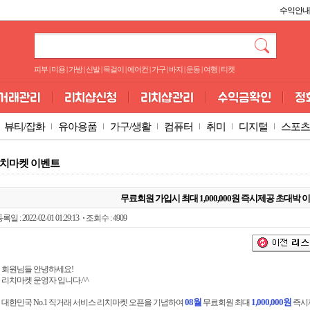
수익안내
피부
|
미용
|
가방
|
신발
|
목걸이
|
에어컨
|
가구
|
바지
|
운동
|
여행
|
티켓
뷰티/잡화
유아용품
가구/생활
컴퓨터
취미
디지털
스포츠
치마켓 이벤트
무료회원 가입시 최대 1,000,000원 즉시제공 초대박 
록일 : 2022-02-01 01:29:13
조회수 : 4909
회원님들 안녕하세요!
리치마켓 운영자 입니다.^^
08월
1,000,000원
대한민국 No.1 직거래 서비스 리치마켓 오픈을 기념하여
무료회원 최대
즉시