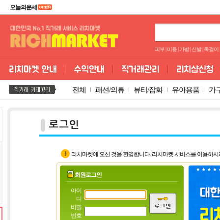
오늘의운세
피부
|
미용
|
가방
|
신발
|
목걸이
|
전체
패션/의류
뷰티/잡화
유아용품
가
리치마켓에 오신 것을 환영합니다. 리치마켓 서비스를 이용하시
회원로그인
아이
디
비밀
번호