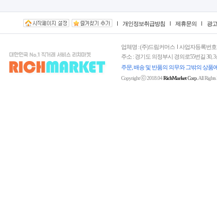
개인정보취급방침
제휴문의
광
업체명 : (주)드림커머스
사업자등록번호 : 15
주소 : 경기도 의정부시 경의로55번길 30, 
주문, 배송 및 반품의 의무와 그밖의 상품
ⓒ
Copyright
2018.04
RichMarket
Corp.
All Rights