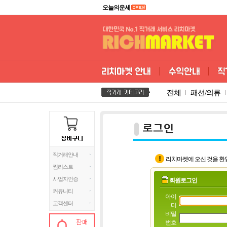
오늘의운세
전체
패션/의류
직거래안내
리치마켓에 오신 것을 환
찜리스트
사업자인증
회원로그인
커뮤니티
아이
고객센터
디
비밀
번호