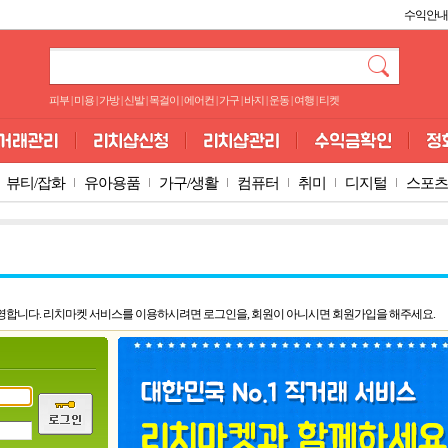
수익안내
피부
|
미용
|
가방
|
신발
|
목걸이
|
에어컨
|
가구
|
바지
|
운동
|
여행
|
티켓
뷰티/잡화
유아용품
가구/생활
컴퓨터
취미
디지털
스포츠
영합니다. 리치마켓 서비스를 이용하시려면 로그인을, 회원이 아니시면 회원가입을 해주세요.