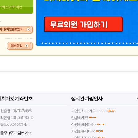
서비스 리치마켓
요
리치마켓 계좌번호
실시간 가입인사
한은행 100-032-749666
가입인사 드려요~~~~~~
리은행 1005-503-406649
안녕하세요
협 355-0054-3474-43
아령하세윰!`~!><
가입했습니다 ^^
금주 : (주)드림커머스