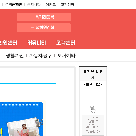
수익금확인
공지사항
이벤트
고객센터
생활/가전
자동차/공구
도서/기타
개