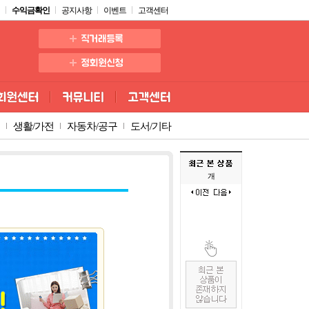
수익금확인
공지사항
이벤트
고객센터
생활/가전
자동차/공구
도서/기타
개