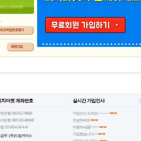
서비스 리치마켓
요
리치마켓 계좌번호
실시간 가입인사
한은행 100-032-749666
가입인사 드려요~~~~~~
리은행 1005-503-406649
안녕하세요
협 355-0054-3474-43
아령하세윰!`~!><
가입했습니다 ^^
금주 : (주)드림커머스