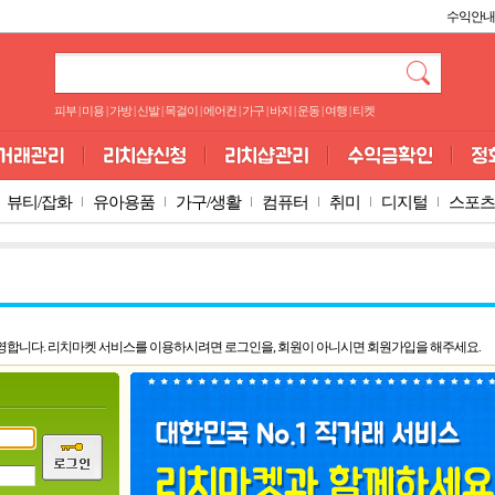
수익안내
피부
|
미용
|
가방
|
신발
|
목걸이
|
에어컨
|
가구
|
바지
|
운동
|
여행
|
티켓
뷰티/잡화
유아용품
가구/생활
컴퓨터
취미
디지털
스포츠
영합니다. 리치마켓 서비스를 이용하시려면 로그인을, 회원이 아니시면 회원가입을 해주세요.