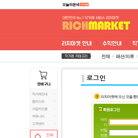
오늘의운세
전체
패션/의류
직거래안내
리치마켓에 오신 것을 환
찜리스트
사업자인증
회원로그인
커뮤니티
아이
고객센터
디
비밀
번호